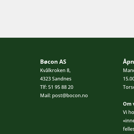
Bøcon AS
Åpn
Kvålkroken 8,
Mand
4323 Sandnes
15.0
Tlf:
51 95 88 20
Torsd
Mail:
post@bocon.no
Om v
Vi h
«inn
felle