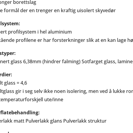
onger borettslag
e formål der en trenger en kraftig uisolert skyvedør
ilsystem:
lert profilsystem i hel aluminium
tående profilene er har forsterkninger slik at en kan lag
styper:
nert glass 6,38mm (hindrer falming) Sotfarget glass, lamine
rdier:
t glass = 4,6
tglass gir i seg selv ikke noen isolering, men ved å lukke ro
temperaturforskjell ute/inne
flatebehandling:
erlakk matt Pulverlakk glans Pulverlakk struktur