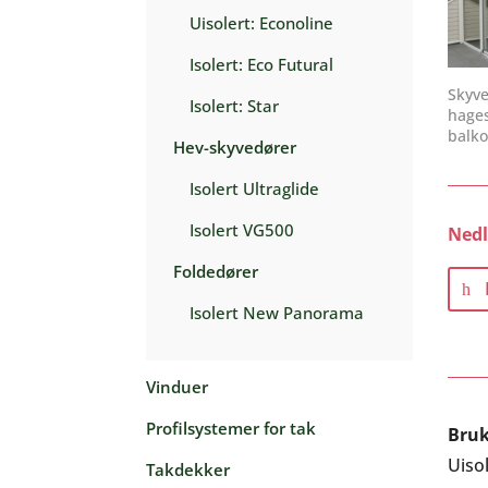
Uisolert: Econoline
Isolert: Eco Futural
Skyve
Isolert: Star
hages
balko
Hev-skyvedører
Isolert Ultraglide
Isolert VG500
Nedl
Foldedører
Isolert New Panorama
Vinduer
Profilsystemer for tak
Bruk
Uiso
Takdekker