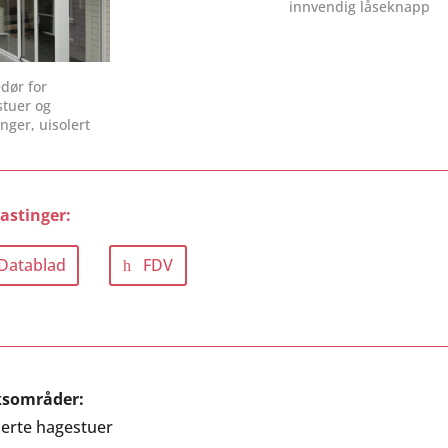
innvendig låseknapp
dør for
tuer og
nger, uisolert
astinger:
Datablad
FDV
sområder:
lerte hagestuer