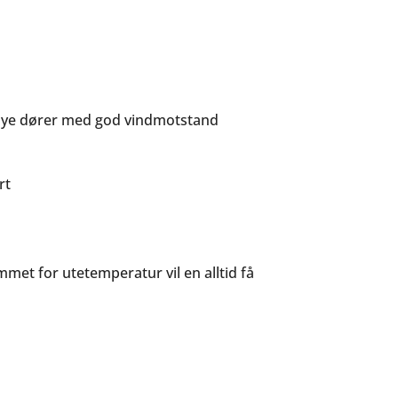
e høye dører med god vindmotstand
rt
mmet for utetemperatur vil en alltid få