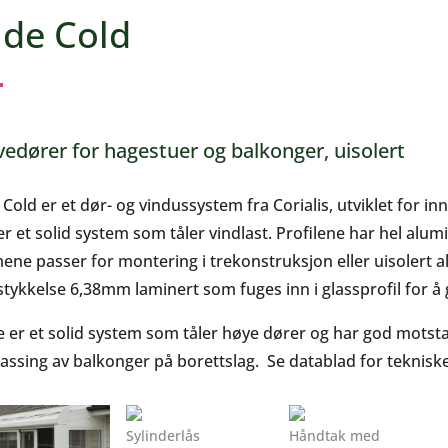
ide Cold
vedører for hagestuer og balkonger, uisolert
e Cold er et dør- og vindussystem fra Corialis, utviklet for 
er et solid system som tåler vindlast. Profilene har hel alu
ene passer for montering i trekonstruksjon eller uisolert al
stykkelse 6,38mm laminert som fuges inn i glassprofil for å 
e er et solid system som tåler høye dører og har god motst
lassing av balkonger på borettslag. Se datablad for tekniske
Sylinderlås
Håndtak med