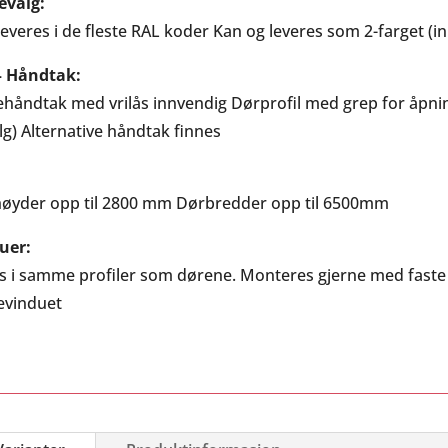
evalg:
leveres i de fleste RAL koder Kan og leveres som 2-farget (i
 – Håndtak:
ehåndtak med vrilås innvendig Dørprofil med grep for åpni
alg) Alternative håndtak finnes
øyder opp til 2800 mm Dørbredder opp til 6500mm
uer:
s i samme profiler som dørene. Monteres gjerne med faste
evinduet