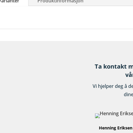
Varianter
Produktinformasjon
Ta kontakt m
vå
Vi hjelper deg å d
din
Henning Eriksen