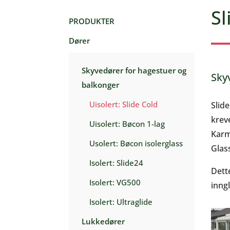
Sl
PRODUKTER
Dører
Skyvedører for hagestuer og
Sky
balkonger
Uisolert: Slide Cold
Slid
krev
Uisolert: Bøcon 1-lag
Karm
Usolert: Bøcon isolerglass
Glas
Isolert: Slide24
Dett
Isolert: VG500
inng
Isolert: Ultraglide
Lukkedører