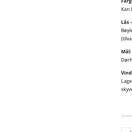
Farg
Kan 
Lås
Bøyl
(tilv
Mål:
Dørh
Vind
Lage
skyv