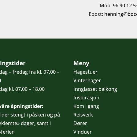
Mob.
96 90 12 5
Epost:
henning@boc
ingstider
Meny
ag – fredag fra kl. 07.00 –
Hagestuer
0
Vinterhager
ag kl. 07.00 – 18.00
Innglasset balkong
Inspirasjon
åre åpningstider:
Kom i gang
older stengt i påsken og på
Reisverk
eklemte» dager, samt i
Dører
sferien
Vinduer