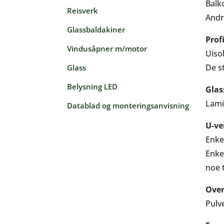
Balk
Reisverk
Andr
Glassbaldakiner
Prof
Vindusåpner m/motor
Uiso
De s
Glass
Belysning LED
Glas
Lami
Datablad og monteringsanvisning
U-ve
Enkel
Enkel
noe 
Over
Pulv