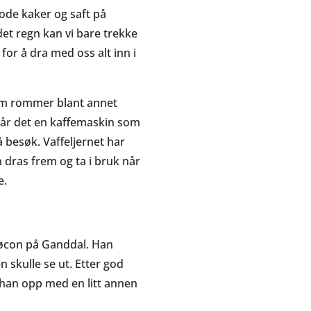
gode kaker og saft på
t regn kan vi bare trekke
for å dra med oss alt inn i
.
som rommer blant annet
tår det en kaffemaskin som
 besøk. Vaffeljernet har
n dras frem og ta i bruk når
e.
Bøcon på Ganddal. Han
 skulle se ut. Etter god
 han opp med en litt annen