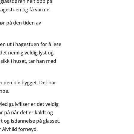
glassdøren helt opp på
 hagestuen og få varme.
gjør på den tiden av
en ut i hagestuen for å lese
det nemlig veldig lyst og
usikk i huset, tar han med
n den ble bygget. Det har
 noe.
d gulvfliser er det veldig
r på når det er kaldt og
uft og isdannelse på glasset.
r Alvhild fornøyd.