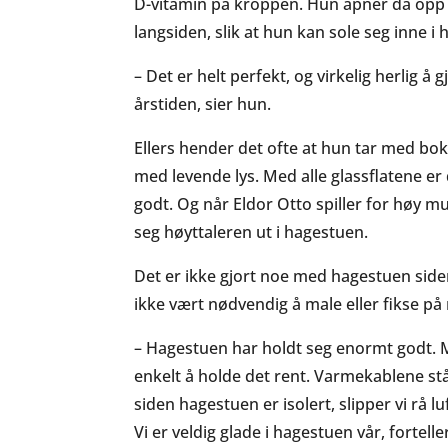
D-vitamin på kroppen. Hun åpner da opp 
langsiden, slik at hun kan sole seg inne i
– Det er helt perfekt, og virkelig herlig å 
årstiden, sier hun.
Ellers hender det ofte at hun tar med bok
med levende lys. Med alle glassflatene er 
godt. Og når Eldor Otto spiller for høy m
seg høyttaleren ut i hagestuen.
Det er ikke gjort noe med hagestuen side
ikke vært nødvendig å male eller fikse på
– Hagestuen har holdt seg enormt godt. Me
enkelt å holde det rent. Varmekablene stå
siden hagestuen er isolert, slipper vi rå l
Vi er veldig glade i hagestuen vår, fortelle