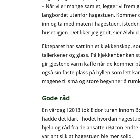
– Når vi er mange samlet, legger vi frem 
langbordet utenfor hagestuen. Kommer de
inn og ta med maten i hagestuen, isteden 
huset igjen. Det liker jeg godt, sier Alvhild
Ekteparet har satt inn et kjøkkenskap, 
tallerkener og glass. På kjøkkenbenken s
gir gjestene varm kaffe når de kommer på
også sin faste plass på hyllen som lett ka
magene til små og store begynner å ruml
Gode råd
En vårdag i 2013 tok Eldor turen innom 
hadde det klart i hodet hvordan hagestuen
hjelp og råd fra de ansatte i Bøcon endte
variant slik at hagestuen ble mer solid.