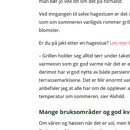
man bør jo vite litt om det på forhånd.
Ved inngangen til selve hagestuen er det
som om sommeren vanligvis rommer grill
blomster.
Er du på jakt etter en hagestue?
Les mer 
– Grillen holder seg alltid tørr under take
varmeovn som gir god varme når det er 
derimot har vi god nytte av både persienn
terrassemarkisene. Det er blir enormt va
anbefaler jeg at alle har om de opplever at
temperatur om sommeren, sier Alvhild.
Mange bruksområder og god kva
Om våren og høsten når det er sol, men litt 