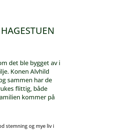
I HAGESTUEN
m det ble bygget av i
ilje. Konen Alvhild
t, og sammen har de
kes flittig, både
familien kommer på
od stemning og mye liv i